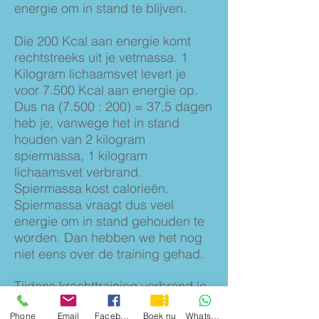
energie om in stand te blijven.
Die 200 Kcal aan energie komt
rechtstreeks uit je vetmassa. 1
Kilogram lichaamsvet levert je
voor 7.500 Kcal aan energie op.
Dus na (7.500 : 200) = 37,5 dagen
heb je, vanwege het in stand
houden van 2 kilogram
spiermassa, 1 kilogram
lichaamsvet verbrand.
Spiermassa kost calorieën.
Spiermassa vraagt dus veel
energie om in stand gehouden te
worden. Dan hebben we het nog
niet eens over de training gehad.
Tijdens krachttraining verbrand je
ook de nodige calorieën, maar het
Phone
Email
Facebook
Boek nu
WhatsApp
wordt pas echt interessant na de