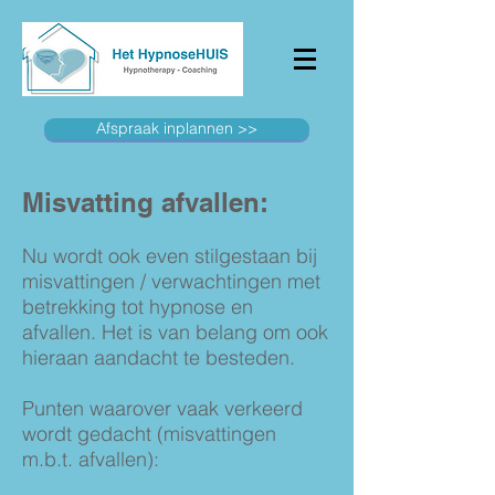
Afspraak inplannen >>
Misvatting afvallen:
Nu wordt ook even stilgestaan bij
misvattingen / verwachtingen met
betrekking tot hypnose en
afvallen. Het is van belang om ook
hieraan aandacht te besteden.
Punten waarover vaak verkeerd
wordt gedacht (misvattingen
m.b.t. afvallen):