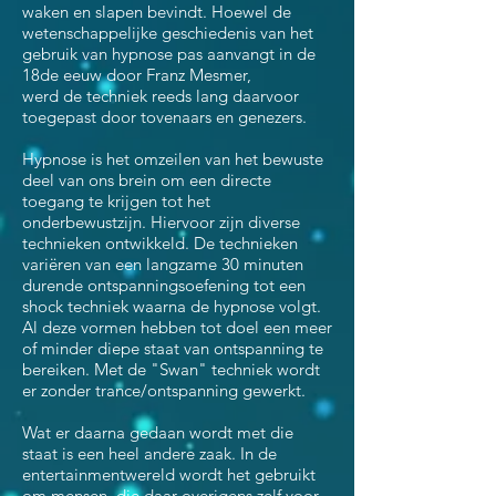
waken en slapen bevindt. Hoewel de
wetenschappelijke geschiedenis van het
gebruik van hypnose pas aanvangt in de
18de eeuw door Franz Mesmer,
werd de techniek reeds lang daarvoor
toegepast door tovenaars en genezers.
Hypnose is het omzeilen van het bewuste
deel van ons brein om een directe
toegang te krijgen tot het
onderbewustzijn. Hiervoor zijn diverse
technieken ontwikkeld. De technieken
variëren van een langzame 30 minuten
durende ontspanningsoefening tot een
shock techniek waarna de hypnose volgt.
Al deze vormen hebben tot doel een meer
of minder diepe staat van ontspanning te
bereiken. Met de "Swan" techniek wordt
er zonder trance/ontspanning gewerkt.
Wat er daarna gedaan wordt met die
staat is een heel andere zaak. In de
entertainmentwereld wordt het gebruikt
om mensen, die daar overigens zelf voor