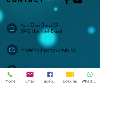
Contact
Aen Den Berg 59
3940 Hechtel-Eksel
Info@hethypnosehuis.be
+32(0) 489326875
Phone
Email
Facebook
Boek nu
WhatsApp