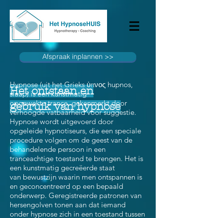
Afspraak inplannen >>
Hypnose (uit het Grieks ὑπνος hupnos,
Het ontstaan en
slaap) is een kunstmatig
opgewekte trance, gekenmerkt door
gebruik van hypnose
verhoogde vatbaarheid voor suggestie.
Hypnose wordt uitgevoerd door
opgeleide hypnotiseurs, die een speciale
procedure volgen om de geest van de
behandelende persoon in een
tranceachtige toestand te brengen. Het is
een kunstmatig gecreëerde staat
van bewustzijn waarin men ontspannen is
en geconcentreerd op een bepaald
onderwerp. Geregistreerde patronen van
hersengolven tonen aan dat iemand
onder hypnose zich in een toestand tussen