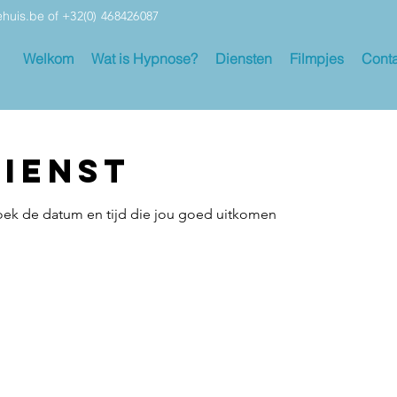
ehuis.be
of
+32(0) 468426087
Welkom
Wat is Hypnose?
Diensten
Filmpjes
Conta
dienst
oek de datum en tijd die jou goed uitkomen