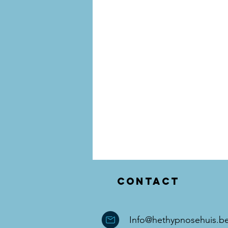
Contact
Info@hethypnosehuis.b