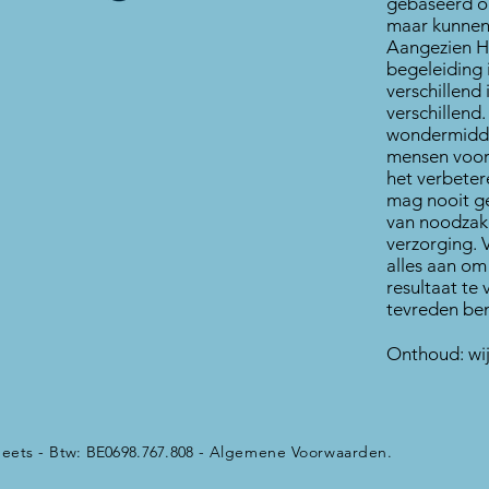
gebaseerd op
maar kunnen
Aangezien H
begeleiding 
verschillend 
verschillend
wondermidde
mensen voor 
het verbeter
mag nooit g
van noodzak
verzorging. 
alles aan om
resultaat te 
tevreden ben
Onthoud: wij
eets -
Btw: BE0698.767.808​ -
Algemene Voorwaard