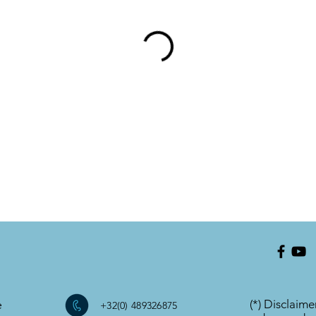
e
(*) Disclaime
+32(0) 489326875