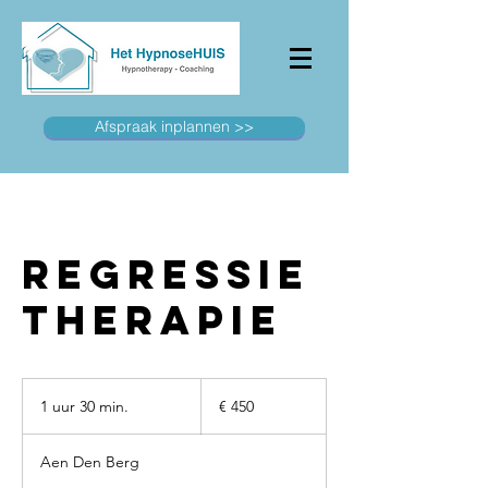
Afspraak inplannen >>
Regressie
therapie
450
euro
1 uur 30 min.
1
€ 450
u
u
Aen Den Berg
3