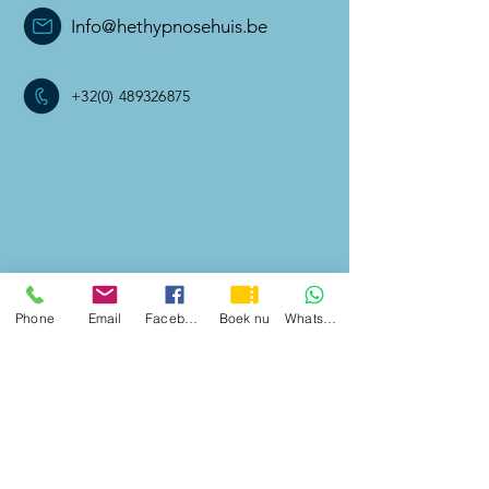
Info@hethypnosehuis.be
+32(0) 489326875
Phone
Email
Facebook
Boek nu
WhatsApp