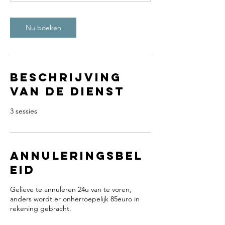
0
m
i
Nu boeken
n
.
Beschrijving
van de dienst
3 sessies
Annuleringsbel
eid
Gelieve te annuleren 24u van te voren,
anders wordt er onherroepelijk 85euro in
rekening gebracht.